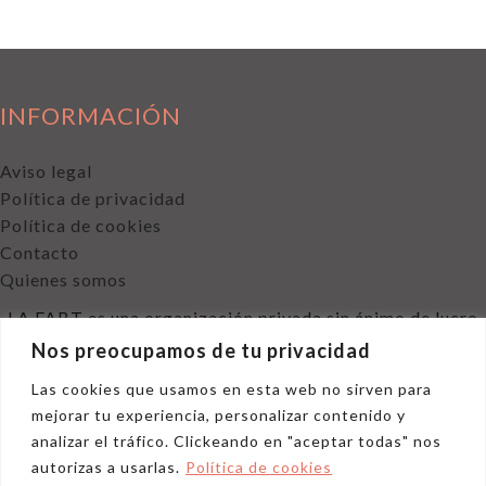
INFORMACIÓN
Aviso legal
Política de privacidad
Política de cookies
Contacto
Quienes somos
LA FABT es una organización privada sin ánimo de lucro
declarada de utilidad pública.
Nos preocupamos de tu privacidad
Las cookies que usamos en esta web no sirven para
mejorar tu experiencia, personalizar contenido y
analizar el tráfico. Clickeando en "aceptar todas" nos
autorizas a usarlas.
Política de cookies