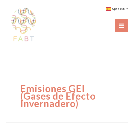
Ir
Spanish
▼
al
contenido
Emisiones GEI
(Gases de Efecto
Invernadero)