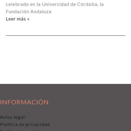
celebrado en la Universidad de Córdoba, la
Fundación Andaluza
Convenio
Leer más »
de
Colaboración
entre
la
Fundación
Andaluza
de
Biotecnología
y
la
Real
INFORMACIÓN
Academia
de
Aviso legal
Ciencias
Política de privacidad
Veterinarias