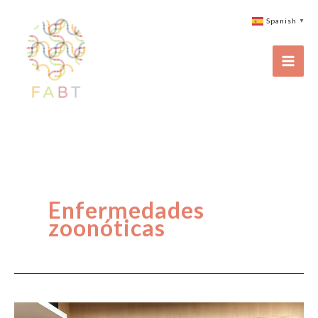
Ir
Spanish
▼
al
contenido
Enfermedades
zoonóticas