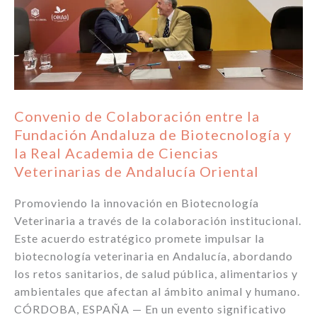
de
Córdoba
Exploran
Oportunidades
de
Colaboración
para
Convenio de Colaboración entre la
Impulsar
Fundación Andaluza de Biotecnología y
la
la Real Academia de Ciencias
Biotecnología
Veterinarias de Andalucía Oriental
Veterinaria
Promoviendo la innovación en Biotecnología
Veterinaria a través de la colaboración institucional.
Este acuerdo estratégico promete impulsar la
biotecnología veterinaria en Andalucía, abordando
los retos sanitarios, de salud pública, alimentarios y
ambientales que afectan al ámbito animal y humano.
CÓRDOBA, ESPAÑA — En un evento significativo