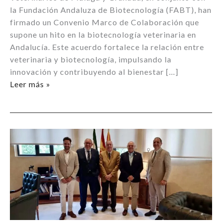
la Fundación Andaluza de Biotecnología (FABT), han
firmado un Convenio Marco de Colaboración que
supone un hito en la biotecnología veterinaria en
Andalucía. Este acuerdo fortalece la relación entre
veterinaria y biotecnología, impulsando la
innovación y contribuyendo al bienestar […]
VETERINARIA
Leer más »
Y
BIOTECNOLOGÍA
|
Una
Nueva
Era
en
la
Salud
Humana
y