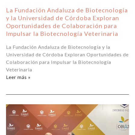
Animal
La Fundación Andaluza de Biotecnología
en
y la Universidad de Córdoba Exploran
Andalucía.
Oportunidades de Colaboración para
Impulsar la Biotecnología Veterinaria
La Fundación Andaluza de Biotecnología y la
Universidad de Córdoba Exploran Oportunidades de
Colaboración para Impulsar la Biotecnología
Veterinaria
La
Leer más »
Fundación
Andaluza
de
Biotecnología
y
la
Universidad