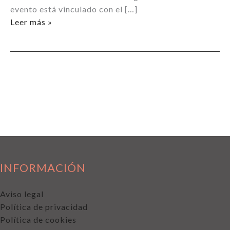
evento está vinculado con el […]
SEMINARIO
Leer más »
AVANZADO
SOBRE
TECNOLOGÍAS
’ÓMICAS’
INFORMACIÓN
Aviso legal
Política de privacidad
Política de cookies