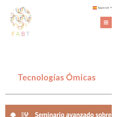
Ir
Spanish
▼
al
contenido
Tecnologías Ómicas