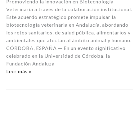
Promoviendo la innovación en Biotecnología
Veterinaria a través de la colaboración institucional.
Este acuerdo estratégico promete impulsar la
biotecnología veterinaria en Andalucía, abordando
los retos sanitarios, de salud pública, alimentarios y
ambientales que afectan al ámbito animal y humano.
CÓRDOBA, ESPAÑA — En un evento significativo
celebrado en la Universidad de Córdoba, la
Fundación Andaluza
Convenio
Leer más »
de
Colaboración
entre
la
Fundación
Andaluza
de
Biotecnología