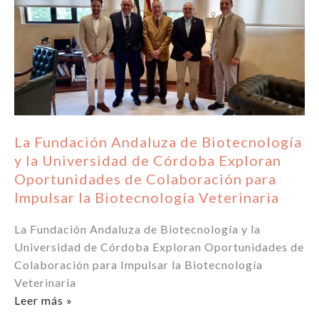
La Fundación Andaluza de Biotecnología
y la Universidad de Córdoba Exploran
Oportunidades de Colaboración para
Impulsar la Biotecnología Veterinaria
La Fundación Andaluza de Biotecnología y la
Universidad de Córdoba Exploran Oportunidades de
Colaboración para Impulsar la Biotecnología
Veterinaria
La
Leer más »
Fundación