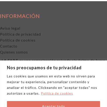
y
la
Real
INFORMACIÓN
Academia
de
Aviso legal
Ciencias
Política de privacidad
Veterinarias
Política de cookies
de
Contacto
Andalucía
Quienes somos
Oriental
LA FABT es una organización privada sin ánimo de lucro
declarada de utilidad pública.
Nos preocupamos de tu privacidad
Las cookies que usamos en esta web no sirven para
mejorar tu experiencia, personalizar contenido y
analizar el tráfico. Clickeando en "aceptar todas" nos
autorizas a usarlas.
Política de cookies
Aceptar todo